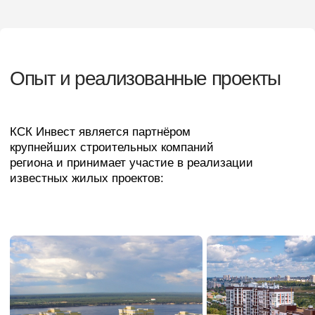
КСК Инвест является партнёром
крупнейших строительных компаний
региона и принимает участие в реализации
известных жилых проектов:
ЖК «Олимп»
ЖК «Акварель»
ЖК «
Группа компаний «КСК»