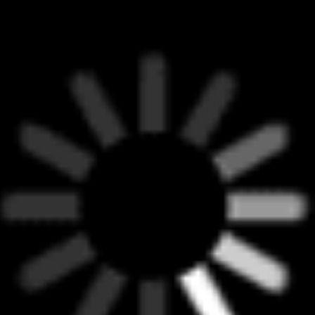
Телефон:
Почта
+7 (8352) 59-00-0
0
op.ksk21@yandex.ru
Адрес
г. Чебоксары, ул. Б. С. Маркова,
д. 8, пом. №1 (ост. "Театр оперы и
балета")
Режим работы:
Пн - Пт с 09:00 до 17:30
О компании
Ипотека
Главная
Семейная ипотека
О компании
IT ипотека
О проекте
Материнский капитал
Фотоотчеты
На новостройку
Офис продаж