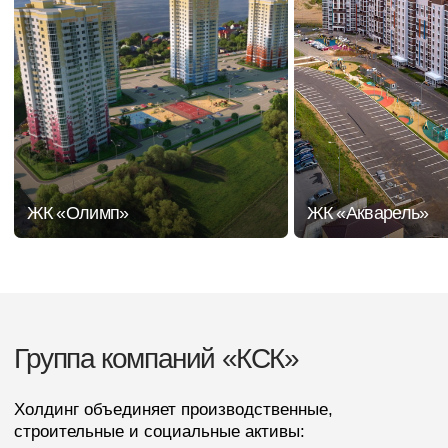
Холдинг объединяет производственные,
строительные и социальные активы:
Новая технология строительства
Одним из ключевых направлений компании стало
применение технологии объёмно-блочного
домостроения. Основой зданий являются
цельноформованные объёмные блоки,
производимые на заводе и доставляемые на
строительную площадку в готовом виде.