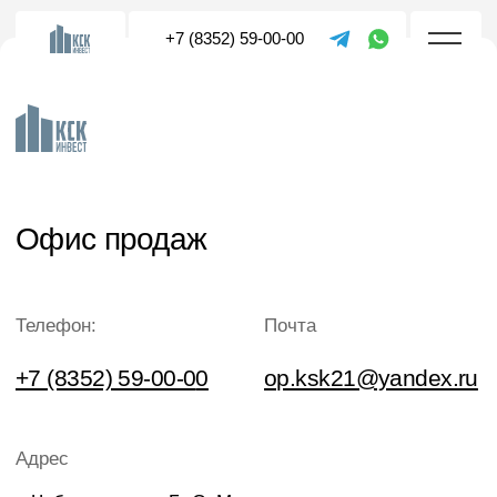
+7 (8352) 59-00-00
Офис продаж
Телефон:
Почта
+7 (8352) 59-00-0
0
op.ksk21@yandex.ru
Адрес
г. Чебоксары, ул. Б. С. Маркова,
д. 8, пом. №1 (ост. "Театр оперы и
балета")
Режим работы:
Пн - Пт с 09:00 до 17:30